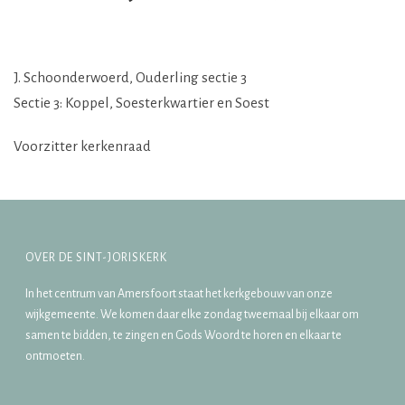
J. Schoonderwoerd, Ouderling sectie 3
Sectie 3: Koppel, Soesterkwartier en Soest
Voorzitter kerkenraad
OVER DE SINT-JORISKERK
In het centrum van Amersfoort staat het kerkgebouw van onze
wijkgemeente. We komen daar elke zondag tweemaal bij elkaar om
samen te bidden, te zingen en Gods Woord te horen en elkaar te
ontmoeten.