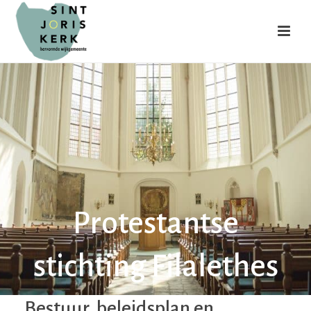
Protestantse
stichting Filalethes
Bestuur, beleidsplan en