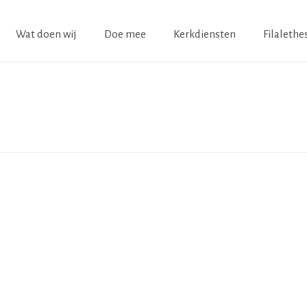
Wat doen wij
Doe mee
Kerkdiensten
Filalethe