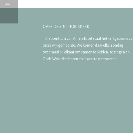
OVER DE SINT-JORISKERK
In het centrum van Amersfoort staat het kerkgebouw va
onze wijkgemeente. We komen daar elke zondag
tweemaal bij elkaar om samen te bidden, te zingen en
Gods Woord te horen en elkaar te ontmoeten.