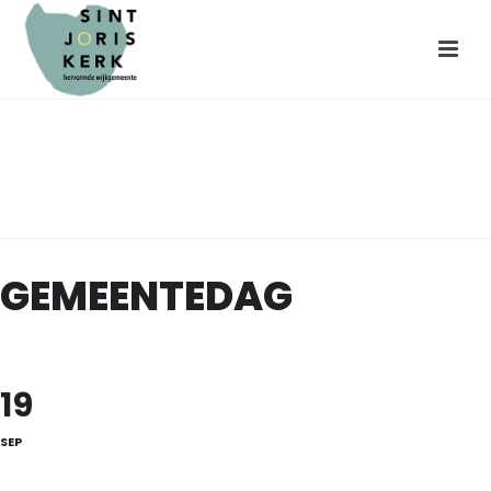
Gemeentedag
HOME
»
AGENDA
»
GEMEENTEDAG
GEMEENTEDAG
19
SEP