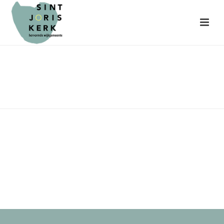
belijdenis 2017
HOME
»
BELIJDENIS 2017